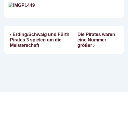
Vorheriger
Nächster
‹ Erding/Schwaig und Fürth
Die Pirates waren
Beitragsnavigation
Beitrag
Beitrag
Pirates 3 spielen um die
eine Nummer
ist
ist
Meisterschaft
größer ›
Copyright © 2026
Erding Mallards e.V.
| Präsentiert von
Responsive-Theme