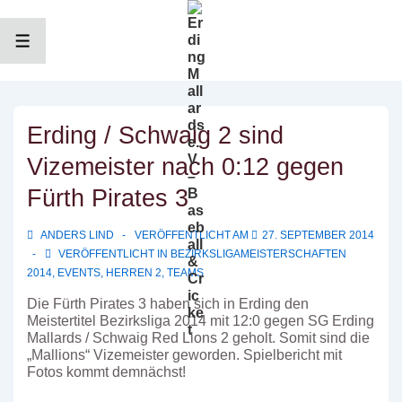
↓
Zum
Inhalt
MENÜ
Erding / Schwaig 2 sind
Vizemeister nach 0:12 gegen
Fürth Pirates 3
ANDERS LIND
VERÖFFENTLICHT AM
27. SEPTEMBER 2014
VERÖFFENTLICHT IN
BEZIRKSLIGAMEISTERSCHAFTEN
2014
,
EVENTS
,
HERREN 2
,
TEAMS
Die Fürth Pirates 3 haben sich in Erding den
Meistertitel Bezirksliga 2014 mit 12:0 gegen SG Erding
Mallards / Schwaig Red Lions 2 geholt. Somit sind die
„Mallions“ Vizemeister geworden. Spielbericht mit
Fotos kommt demnächst!