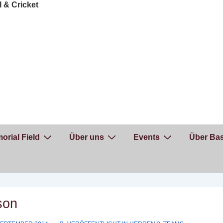
orial Field
Über uns
Events
Über Bas
son