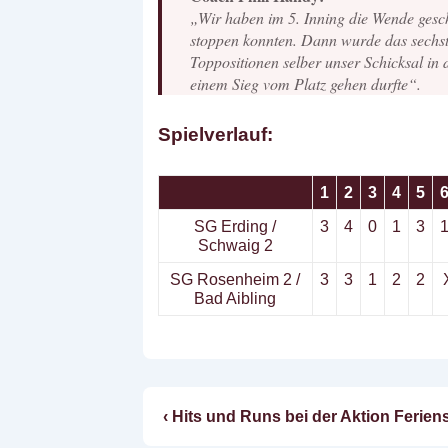
„Wir haben im 5. Inning die Wende gescha
stoppen konnten. Dann wurde das sechste
Toppositionen selber unser Schicksal in
einem Sieg vom Platz gehen durfte“.
Spielverlauf:
1
2
3
4
5
SG Erding /
3
4
0
1
3
Schwaig 2
SG Rosenheim 2 /
3
3
1
2
2
Bad Aibling
Vorheriger
‹ Hits und Runs bei der Aktion Ferie
Beitragsnavigatio
Beitrag