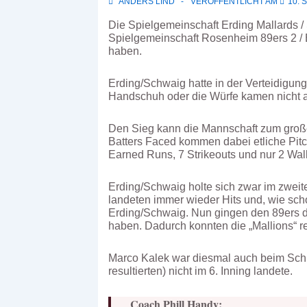
ANDERS LIND
VERÖFFENTLICHT AM
10. 
Die Spielgemeinschaft Erding Mallards / 
Spielgemeinschaft Rosenheim 89ers 2 / 
haben.
Erding/Schwaig hatte in der Verteidigung
Handschuh oder die Würfe kamen nicht an
Den Sieg kann die Mannschaft zum großen
Batters Faced kommen dabei etliche Pitche
Earned Runs, 7 Strikeouts und nur 2 Wal
Erding/Schwaig holte sich zwar im zweite
landeten immer wieder Hits und, wie scho
Erding/Schwaig. Nun gingen den 89ers di
haben. Dadurch konnten die „Mallions“ r
Marco Kalek war diesmal auch beim Schlag
resultierten) nicht im 6. Inning landete.
Coach Phill Handy: