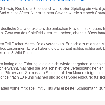
SEPTEMBER 2014
VERÖFFENTLICHT IN
HERREN 2
,
TEAMS
Schwaig Red Lions 2 holte sich am letzten Spieltag ein wichtig
Bad Aibling 89ers.
Nur mit einem Gewinn würde sie noch Chancen
 deutliche Schwierigkeiten, die einfachen Plays hinzukriegen. 
. Zwar war das Spielfeld ziemlich uneben, aber die 89ers hat
 Teil Pitcher Marco Kalek verdanken. Er pitchte zum ersten Ma
s zusammen. Er warf aber die ganze Zeit richtig, richtig gut. Di
ks und 3 Wild Pitches.
n Inning eine Führung, die sie nicht wieder hergaben, aber sich
n erwähnt, machten die „Mallions“ etliche Verteidigungsfehler. 
e Pitcher aus. So mussten Spieler auf dem Mound steigen, die v
echt einfach 10 Runs machen und so das Spiel endgültig für sic
en vorne mit dabei: mit 3 Hits war er bester Schlagmann, zuma