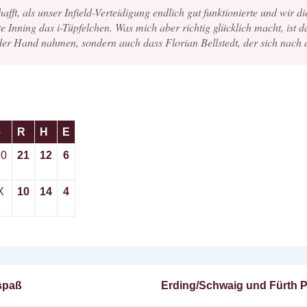
fft, als unser Infield-Verteidigung endlich gut funktionierte und wir d
 Inning das i-Tüpfelchen. Was mich aber richtig glücklich macht, ist 
 der Hand nahmen, sondern auch dass Florian Bellstedt, der sich nach d
6
R
H
E
10
21
12
6
X
10
14
4
Nächster
nspaß
Erding/Schwaig und Fürth Pi
n
Beitrag