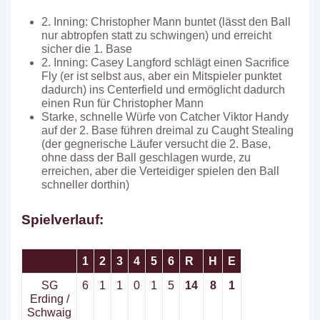
2. Inning: Christopher Mann buntet (lässt den Ball
nur abtropfen statt zu schwingen) und erreicht
sicher die 1. Base
2. Inning: Casey Langford schlägt einen Sacrifice
Fly (er ist selbst aus, aber ein Mitspieler punktet
dadurch) ins Centerfield und ermöglicht dadurch
einen Run für Christopher Mann
Starke, schnelle Würfe von Catcher Viktor Handy
auf der 2. Base führen dreimal zu Caught Stealing
(der gegnerische Läufer versucht die 2. Base,
ohne dass der Ball geschlagen wurde, zu
erreichen, aber die Verteidiger spielen den Ball
schneller dorthin)
Spielverlauf:
1
2
3
4
5
6
R
H
E
SG
6
1
1
0
1
5
14
8
1
Erding /
Schwaig