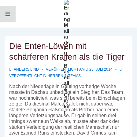
↓
Zum
Inhalt
MENÜ
Die Enten-Löwen mit
schärferen Krallen als die Tiger
ANDERS LIND
VERÖFFENTLICHT AM
23. JULI 2014
VERÖFFENTLICHT IN
HERREN 2
,
TEAMS
Nach der Niederlage in Gauting vorherige Woche
musste in Dachau unbedingt ein Sieg her. Das Team
war hochmotiviert, was sich bereits beim Einschlagen
zeigte. Da diesmal Marco Kalek nicht dabei war,
startete Benjamin Haßmann als Pitcher nach einer
längeren Verletzungspause. Er gab in seinen drei
Innings zwar neun Walks ab, musste aber dank der
starken Verteidigung der restlichen Mannschaft nur
zwei Earned Runs einstecken. David Grimes kam