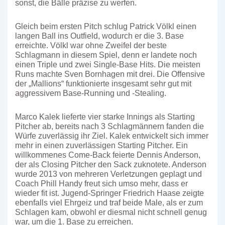
sonst, die Bälle präzise zu werfen.
Gleich beim ersten Pitch schlug Patrick Völkl einen
langen Ball ins Outfield, wodurch er die 3. Base
erreichte. Völkl war ohne Zweifel der beste
Schlagmann in diesem Spiel, denn er landete noch
einen Triple und zwei Single-Base Hits. Die meisten
Runs machte Sven Bornhagen mit drei. Die Offensive
der „Mallions“ funktionierte insgesamt sehr gut mit
aggressivem Base-Running und -Stealing.
Marco Kalek lieferte vier starke Innings als Starting
Pitcher ab, bereits nach 3 Schlagmännern fanden die
Würfe zuverlässig ihr Ziel. Kalek entwickelt sich immer
mehr in einen zuverlässigen Starting Pitcher. Ein
willkommenes Come-Back feierte Dennis Anderson,
der als Closing Pitcher den Sack zuknotete. Anderson
wurde 2013 von mehreren Verletzungen geplagt und
Coach Phill Handy freut sich umso mehr, dass er
wieder fit ist. Jugend-Springer Friedrich Haase zeigte
ebenfalls viel Ehrgeiz und traf beide Male, als er zum
Schlagen kam, obwohl er diesmal nicht schnell genug
war, um die 1. Base zu erreichen.