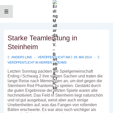
↓
Zum
Inhalt
MENÜ
Starke Teamleistung in
Steinheim
ANDERS LIND
VERÖFFENTLICHT AM
29. MAI 2014
VERÖFFENTLICHT IN
HERREN 2
,
TEAMS
Letzten Sonntag packten die Spielgemeinschaft
Erding / Schwaig 2 ihre sieben Sachen und traten die
lange Reise nach Memmingen an, um dort gegen die
Steinheim Red Phantoms zu spielen. Gestärkt durch
die guten Ergebnisse der letzten Spiele waren alle
hochmotiviert. Das Feld in Steinheim liegt naturschön
und ist gut ausgebaut, weist aber auch einige
Unebenheiten auf, was das Fangen von rollenden
Bällen erschwerte. Es war also noch wichtiger als