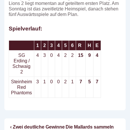
Lions 2 liegt momentan auf geteiltem ersten Platz. Am
Sonntag ist das zweitletzte Heimspiel, danach stehen
fünf Auswärtsspiele auf dem Plan.
Spielverlauf:
1
2
3
4
5
6
R
H
E
SG
4
3
0
4
2
2
15
9
4
Erding /
Schwaig
2
Steinheim
3
1
0
0
2
1
7
5
7
Red
Phantoms
Vorheriger
Nächster
‹ Zwei deutliche Gewinne
Die Mallards sammeln