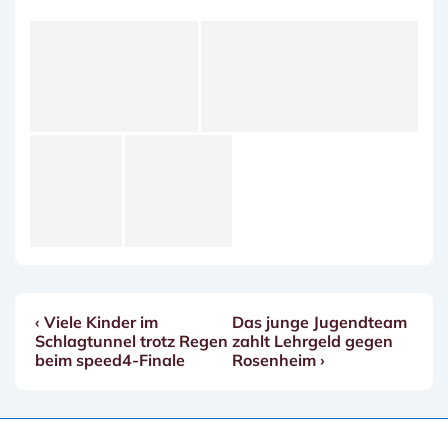
Vorheriger
Nächster
‹ Viele Kinder im
Das junge Jugendteam
Beitragsnavigation
Beitrag
Beitrag
Schlagtunnel trotz Regen
zahlt Lehrgeld gegen
ist
ist
beim speed4-Finale
Rosenheim ›