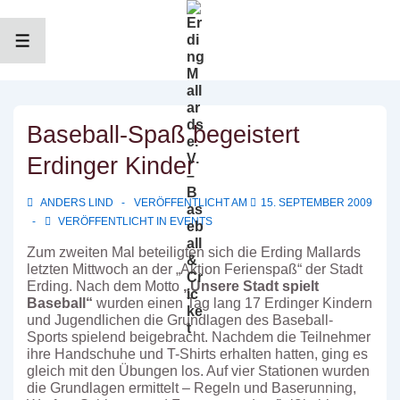
↓
Zum
Inhalt
MENÜ
Baseball-Spaß begeistert
Erdinger Kinder
ANDERS LIND
VERÖFFENTLICHT AM
15. SEPTEMBER 2009
VERÖFFENTLICHT IN
EVENTS
Zum zweiten Mal beteiligten sich die Erding Mallards
letzten Mittwoch an der „Aktion Ferienspaß“ der Stadt
Erding. Nach dem Motto
„Unsere Stadt spielt
Baseball“
wurden einen Tag lang 17 Erdinger Kindern
und Jugendlichen die Grundlagen des Baseball-
Sports spielend beigebracht. Nachdem die Teilnehmer
ihre Handschuhe und T-Shirts erhalten hatten, ging es
gleich mit den Übungen los. Auf vier Stationen wurden
die Grundlagen ermittelt – Regeln und Baserunning,