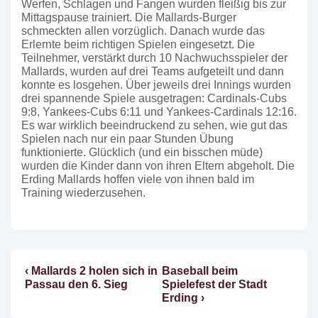
Werfen, Schlagen und Fangen wurden fleißig bis zur
Mittagspause trainiert. Die Mallards-Burger
schmeckten allen vorzüglich. Danach wurde das
Erlernte beim richtigen Spielen eingesetzt. Die
Teilnehmer, verstärkt durch 10 Nachwuchsspieler der
Mallards, wurden auf drei Teams aufgeteilt und dann
konnte es losgehen. Über jeweils drei Innings wurden
drei spannende Spiele ausgetragen: Cardinals-Cubs
9:8, Yankees-Cubs 6:11 und Yankees-Cardinals 12:16.
Es war wirklich beeindruckend zu sehen, wie gut das
Spielen nach nur ein paar Stunden Übung
funktionierte. Glücklich (und ein bisschen müde)
wurden die Kinder dann von ihren Eltern abgeholt. Die
Erding Mallards hoffen viele von ihnen bald im
Training wiederzusehen.
Vorheriger
Nächster
‹ Mallards 2 holen sich in
Baseball beim
Beitragsnavigation
Beitrag
Beitrag
Passau den 6. Sieg
Spielefest der Stadt
ist
ist
Erding ›