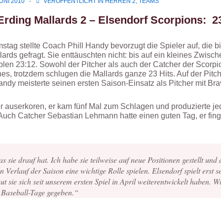
JUNI 2010
VERÖFFENTLICHT IN
HERREN 2
,
TEAMS
Erding Mallards 2 – Elsendorf Scorpions: 2
stag stellte Coach Phill Handy bevorzugt die Spieler auf, die
ards gefragt. Sie enttäuschten nicht: bis auf ein kleines Zwische
ablen 23:12. Sowohl der Pitcher als auch der Catcher der Scor
hes, trotzdem schlugen die Mallards ganze 23 Hits. Auf der Pit
andy meisterte seinen ersten Saison-Einsatz als Pitcher mit Bra
er auserkoren, er kam fünf Mal zum Schlagen und produzierte je
 Auch Catcher Sebastian Lehmann hatte einen guten Tag, er fing
 sie drauf hat. Ich habe sie teilweise auf neue Positionen gestellt und 
 Verlauf der Saison eine wichtige Rolle spielen. Elsendorf spielt erst s
t sie sich seit unserem ersten Spiel in April weiterentwickelt haben. Wi
 Baseball-Tage gegeben.“