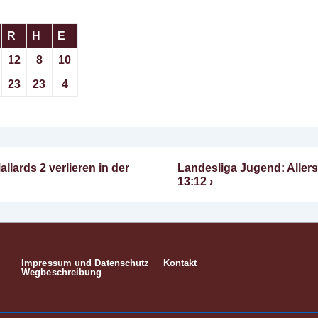
R
H
E
12
8
10
23
23
4
Nächster
llards 2 verlieren in der
Landesliga Jugend: Allers
n
Beitrag
13:12 ›
ist
Impressum und Datenschutz
Kontakt
Footer-
Wegbeschreibung
Menü