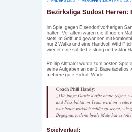
ANDERS LIND
VERÖFFENTLICHT AM
16. 
Bezirksliga Südost Herren: 
Im Spiel gegen Elsendorf vorherigen Sam
hatten. Vor allem waren die jüngeren Mall
stets im Griff und gewannen mit komfort
nur 2 Walks und eine Handvoll Wild Pitc
wieder eine solide Leistung und Viktor H
Phillip Altthaler wurde zum besten Spiel
seine Aufgaben an der 1. Base tadellos.
mehrere gute Pickoff-Würfe.
Coach Phill Handy:
„Die junge Garde durfte heute zeigen, was
und Flexibilität im Team wird im weiteren
war heute wirklich schön zu sehen, wie gu
Begegnung, denn beide Male hat es tolle
Spielverlauf: