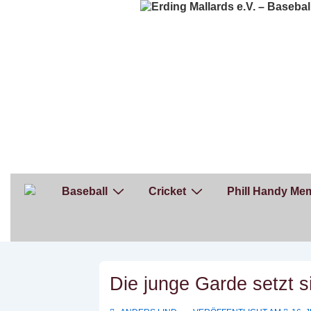
↓
Zum
Inhalt
Hauptnavigation
Baseball
Cricket
Phill Handy Mem
Die junge Garde setzt s