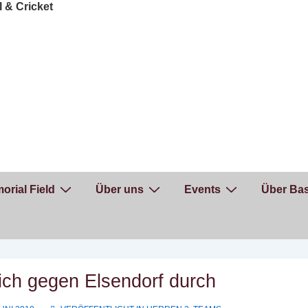
orial Field
Über uns
Events
Über Bas
ich gegen Elsendorf durch