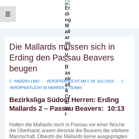
↓
Zum
Inhalt
MENÜ
Die Mallards müssen sich in
Erding den Passau Beavers
beugen
ANDERS LIND
VERÖFFENTLICHT AM
28. JULI 2010
VERÖFFENTLICHT IN
HERREN 2
,
TEAMS
Bezirksliga Südost Herren: Erding
Mallards 2 – Passau Beavers: 10:13
Hatten die Mallards noch in Passau vor einer Woche
die Überhand, waren diesmal die Beavers die stärkere
Mannschaft. Obwohl die Mallards keine ausgeprägten