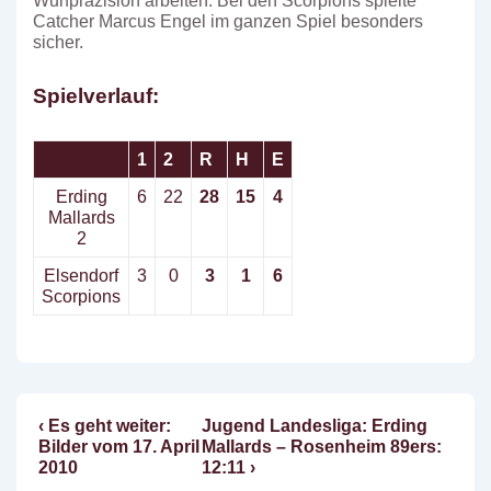
Wurfpräzision arbeiten. Bei den Scorpions spielte
Catcher Marcus Engel im ganzen Spiel besonders
sicher.
Spielverlauf:
1
2
R
H
E
Erding
6
22
28
15
4
Mallards
2
Elsendorf
3
0
3
1
6
Scorpions
Vorheriger
Nächster
‹ Es geht weiter:
Jugend Landesliga: Erding
Beitragsnavigation
Beitrag
Beitrag
Bilder vom 17. April
Mallards – Rosenheim 89ers:
ist
ist
2010
12:11 ›