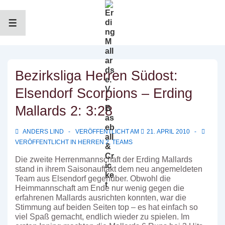
↓
Zum
Inhalt
MENÜ
Bezirksliga Herren Südost:
Elsendorf Scorpions – Erding
Mallards 2: 3:28
ANDERS LIND
VERÖFFENTLICHT AM
21. APRIL 2010
VERÖFFENTLICHT IN
HERREN 2
,
TEAMS
Die zweite Herrenmannschaft der Erding Mallards
stand in ihrem Saisonauftakt dem neu angemeldeten
Team aus Elsendorf gegenüber. Obwohl die
Heimmannschaft am Ende nur wenig gegen die
erfahrenen Mallards ausrichten konnten, war die
Stimmung auf beiden Seiten top – es hat einfach so
viel Spaß gemacht, endlich wieder zu spielen. Im