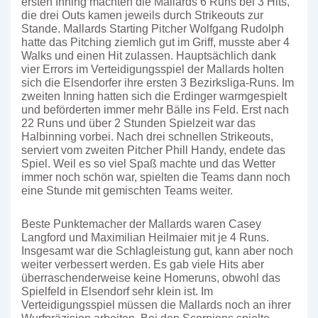
ersten Inning machten die Mallards 6 Runs bei 3 Hits,
die drei Outs kamen jeweils durch Strikeouts zur
Stande. Mallards Starting Pitcher Wolfgang Rudolph
hatte das Pitching ziemlich gut im Griff, musste aber 4
Walks und einen Hit zulassen. Hauptsächlich dank
vier Errors im Verteidigungsspiel der Mallards holten
sich die Elsendorfer ihre ersten 3 Bezirksliga-Runs. Im
zweiten Inning hatten sich die Erdinger warmgespielt
und beförderten immer mehr Bälle ins Feld. Erst nach
22 Runs und über 2 Stunden Spielzeit war das
Halbinning vorbei. Nach drei schnellen Strikeouts,
serviert vom zweiten Pitcher Phill Handy, endete das
Spiel. Weil es so viel Spaß machte und das Wetter
immer noch schön war, spielten die Teams dann noch
eine Stunde mit gemischten Teams weiter.
Beste Punktemacher der Mallards waren Casey
Langford und Maximilian Heilmaier mit je 4 Runs.
Insgesamt war die Schlagleistung gut, kann aber noch
weiter verbessert werden. Es gab viele Hits aber
überraschenderweise keine Homeruns, obwohl das
Spielfeld in Elsendorf sehr klein ist. Im
Verteidigungsspiel müssen die Mallards noch an ihrer