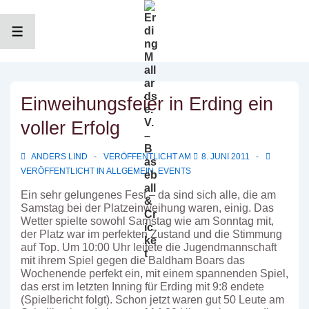
↓
Zum
Inhalt
MENÜ
Einweihungsfeier in Erding ein
voller Erfolg
ANDERS LIND
VERÖFFENTLICHT AM
8. JUNI 2011
VERÖFFENTLICHT IN
ALLGEMEIN
,
EVENTS
Ein sehr gelungenes Fest – da sind sich alle, die am
Samstag bei der Platzeinweihung waren, einig. Das
Wetter spielte sowohl Samstag wie am Sonntag mit,
der Platz war im perfekten Zustand und die Stimmung
auf Top. Um 10:00 Uhr leitete die Jugendmannschaft
mit ihrem Spiel gegen die Baldham Boars das
Wochenende perfekt ein, mit einem spannenden Spiel,
das erst im letzten Inning für Erding mit 9:8 endete
(Spielbericht folgt). Schon jetzt waren gut 50 Leute am