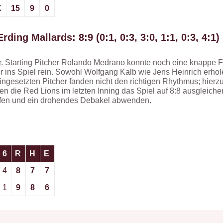
X
15
9
0
ding Mallards: 8:9 (0:1, 0:3, 3:0, 1:1, 0:3, 4:1)
. Starting Pitcher Rolando Medrano konnte noch eine knappe Fü
ins Spiel rein. Sowohl Wolfgang Kalb wie Jens Heinrich erhol
 eingesetzten Pitcher fanden nicht den richtigen Rhythmus; hier
en die Red Lions im letzten Inning das Spiel auf 8:8 ausgleich
fen und ein drohendes Debakel abwenden.
6
R
H
E
4
8
7
7
1
9
8
6