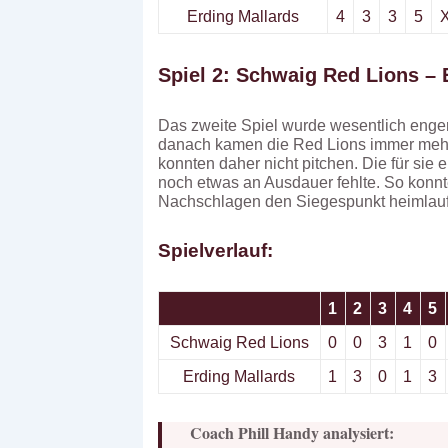
Erding Mallards
4
3
3
5
Spiel 2: Schwaig Red Lions – Er
Das zweite Spiel wurde wesentlich enger
danach kamen die Red Lions immer mehr 
konnten daher nicht pitchen. Die für sie
noch etwas an Ausdauer fehlte. So konnt
Nachschlagen den Siegespunkt heimlau
Spielverlauf:
1
2
3
4
5
Schwaig Red Lions
0
0
3
1
0
Erding Mallards
1
3
0
1
3
Coach Phill Handy analysiert: