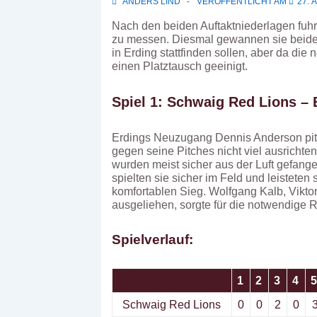
ANDERS LIND
VERÖFFENTLICHT AM
27. 
Nach den beiden Auftaktniederlagen fuh
zu messen. Diesmal gewannen sie beide 
in Erding stattfinden sollen, aber da d
einen Platztausch geeinigt.
Spiel 1: Schwaig Red Lions – Er
Erdings Neuzugang Dennis Anderson pit
gegen seine Pitches nicht viel ausrichte
wurden meist sicher aus der Luft gefange
spielten sie sicher im Feld und leisteten
komfortablen Sieg. Wolfgang Kalb, Vikt
ausgeliehen, sorgte für die notwendige Ru
Spielverlauf:
1
2
3
4
5
Schwaig Red Lions
0
0
2
0