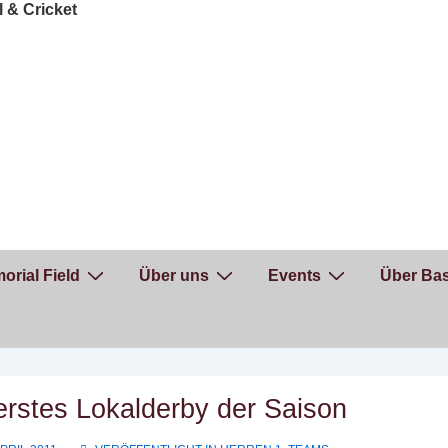
orial Field
Über uns
Events
Über Bas
erstes Lokalderby der Saison