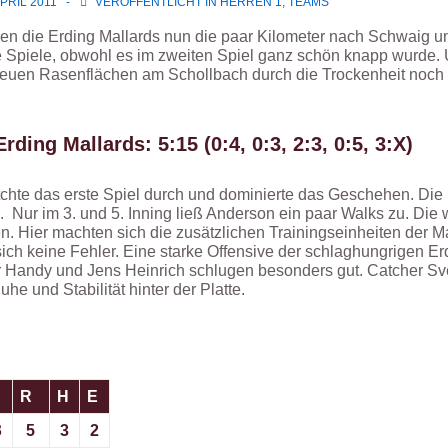
APRIL 2011
VERÖFFENTLICHT IN
HERREN 1
,
TEAMS
ren die Erding Mallards nun die paar Kilometer nach Schwaig u
Spiele, obwohl es im zweiten Spiel ganz schön knapp wurde. 
ie neuen Rasenflächen am Schollbach durch die Trockenheit noch
ding Mallards: 5:15 (0:4, 0:3, 2:3, 0:5, 3:X)
chte das erste Spiel durch und dominierte das Geschehen. Di
n. Nur im 3. und 5. Inning ließ Anderson ein paar Walks zu. Die 
n. Hier machten sich die zusätzlichen Trainingseinheiten der 
 sich keine Fehler. Eine starke Offensive der schlaghungrigen E
or Handy und Jens Heinrich schlugen besonders gut. Catcher S
he und Stabilität hinter der Platte.
R
H
E
3
5
3
2