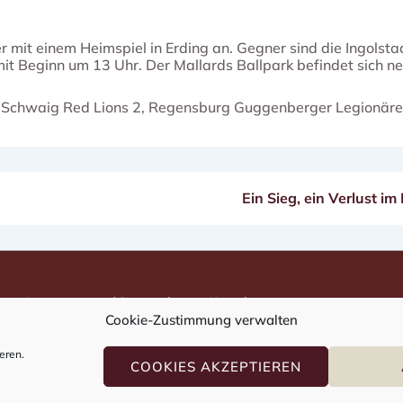
 mit einem Heimspiel in Erding an. Gegner sind die Ingolsta
, mit Beginn um 13 Uhr. Der Mallards Ballpark befindet sich 
auf Schwaig Red Lions 2, Regensburg Guggenberger Legionäre
Nächster
Ein Sieg, ein Verlust im
Beitrag
ist
Impressum und Datenschutz
Kontakt
Footer-
Wegbeschreibung
Cookie-Zustimmung verwalten
Menü
eren.
COOKIES AKZEPTIEREN