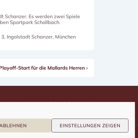
dt Schanzer. Es werden zwei Spiele
neben Sportpark Schollbach.
 3, Ingolstadt Schanzer, München
 Playoff-Start für die Mallards Herren ›
Copyright © 2026
Erding Mallards e.V.
| Präsentiert von
Responsive-Theme
ABLEHNEN
EINSTELLUNGEN ZEIGEN