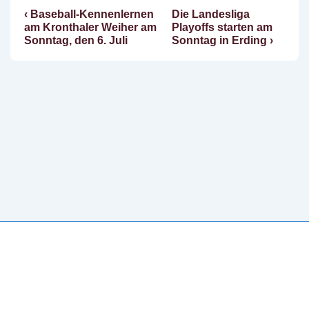
Vorheriger
Nächster
‹ Baseball-Kennenlernen
Die Landesliga
Beitragsnavigation
Beitrag
Beitrag
am Kronthaler Weiher am
Playoffs starten am
ist
ist
Sonntag, den 6. Juli
Sonntag in Erding ›
Copyright © 2026
Erding Mallards e.V.
| Präsentiert von
Responsive-Theme