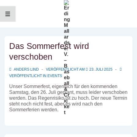
↓
Zum
Inhalt
MENÜ
Das Sommerfest wird
verschoben
ANDERS LIND
VERÖFFENTLICHT AM
23. JULI 2025
VERÖFFENTLICHT IN
EVENTS
Unser Sommerfest, eigentlich für den kommenden
Samstag, den 26. Juli geplant, muss leider verschoben
werden. Das Regenrisiko ist zu hoch. Der neue Termin
steht noch nicht fest, aber es wird nach den
Sommerferien werden.