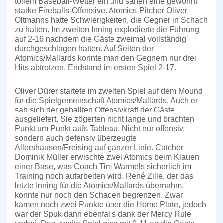
tollem Baseball-Wetter ein und sahen eine gewohnt
starke Fireballs-Offensive. Atomics-Pitcher Oliver
Oltmanns hatte Schwierigkeiten, die Gegner in Schach
zu halten. Im zweiten Inning explodierte die Führung
auf 2-16 nachdem die Gäste zweimal vollständig
durchgeschlagen hatten. Auf Seiten der
Atomics/Mallards konnte man den Gegnern nur drei
Hits abtrotzen. Endstand im ersten Spiel 2-17.
Oliver Dürer startete im zweiten Spiel auf dem Mound
für die Spielgemeinschaft Atomics/Mallards. Auch er
sah sich der geballten Offensivkraft der Gäste
ausgeliefert. Sie zögerten nicht lange und brachten
Punkt um Punkt aufs Tableau. Nicht nur offensiv,
sondern auch defensiv überzeugte
Allershausen/Freising auf ganzer Linie. Catcher
Dominik Müller erwischte zwei Atomics beim Klauen
einer Base, was Coach Tim Warmels sicherlich im
Training noch aufarbeiten wird. René Zille, der das
letzte Inning für die Atomics/Mallards übernahm,
konnte nur noch den Schaden begrenzen. Zwar
kamen noch zwei Punkte über die Home Plate, jedoch
war der Spuk dann ebenfalls dank der Mercy Rule