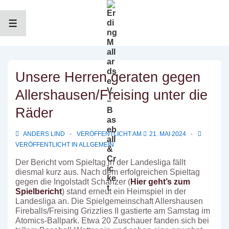
↓
Zum
Inhalt
MENÜ
Unsere Herren geraten gegen
Allershausen/Freising unter die
Räder
ANDERS LIND
VERÖFFENTLICHT AM
21. MAI 2024
VERÖFFENTLICHT IN
ALLGEMEIN
Der Bericht vom Spieltag in der Landesliga fällt
diesmal kurz aus. Nach dem erfolgreichen Spieltag
gegen die Ingolstadt Schanzer (
Hier geht’s zum
Spielbericht
) stand erneut ein Heimspiel in der
Landesliga an. Die Spielgemeinschaft Allershausen
Fireballs/Freising Grizzlies II gastierte am Samstag im
Atomics-Ballpark. Etwa 20 Zuschauer fanden sich bei