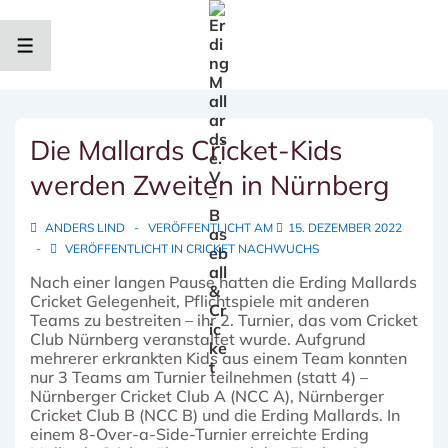
↓
Zum
Inhalt
MENÜ
Die Mallards Cricket-Kids
werden Zweiten in Nürnberg
ANDERS LIND
VERÖFFENTLICHT AM
15. DEZEMBER 2022
VERÖFFENTLICHT IN
CRICKET NACHWUCHS
Nach einer langen Pause hatten die Erding Mallards
Cricket Gelegenheit, Pflichtspiele mit anderen
Teams zu bestreiten – ihr 2. Turnier, das vom Cricket
Club Nürnberg veranstaltet wurde. Aufgrund
mehrerer erkrankten Kids aus einem Team konnten
nur 3 Teams am Turnier teilnehmen (statt 4) –
Nürnberger Cricket Club A (NCC A), Nürnberger
Cricket Club B (NCC B) und die Erding Mallards. In
einem 8-Over-a-Side-Turnier erreichte Erding