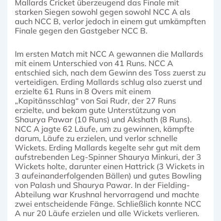
Mallards Cricket überzeugend das Finale mit
starken Siegen sowohl gegen sowohl NCC A als
auch NCC B, verlor jedoch in einem gut umkämpften
Finale gegen den Gastgeber NCC B.
Im ersten Match mit NCC A gewannen die Mallards
mit einem Unterschied von 41 Runs. NCC A
entschied sich, nach dem Gewinn des Toss zuerst zu
verteidigen. Erding Mallards schlug also zuerst und
erzielte 61 Runs in 8 Overs mit einem
„Kapitänsschlag“ von Sai Rudr, der 27 Runs
erzielte, und bekam gute Unterstützung von
Shaurya Pawar (10 Runs) und Akshath (8 Runs).
NCC A jagte 62 Läufe, um zu gewinnen, kämpfte
darum, Läufe zu erzielen, und verlor schnelle
Wickets. Erding Mallards kegelte sehr gut mit dem
aufstrebenden Leg-Spinner Shaurya Minkuri, der 3
Wickets holte, darunter einen Hattrick (3 Wickets in
3 aufeinanderfolgenden Bällen) und gutes Bowling
von Palash und Shaurya Pawar. In der Fielding-
Abteilung war Krushnal hervorragend und machte
zwei entscheidende Fänge. Schließlich konnte NCC
A nur 20 Läufe erzielen und alle Wickets verlieren.