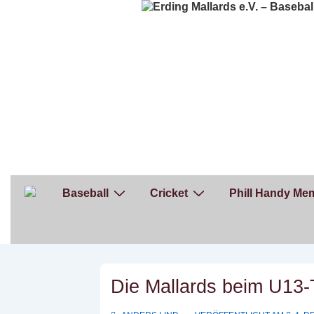
↓
Zum
Inhalt
Hauptnavigation
Baseball
Cricket
Phill Handy Mem
Die Mallards beim U13-