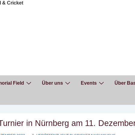
orial Field
Über uns
Events
Über Bas
Turnier in Nürnberg am 11. Dezembe