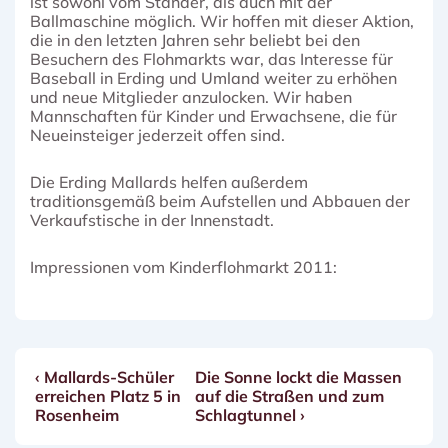
ist sowohl vom Ständer, als auch mit der
Ballmaschine möglich. Wir hoffen mit dieser Aktion,
die in den letzten Jahren sehr beliebt bei den
Besuchern des Flohmarkts war, das Interesse für
Baseball in Erding und Umland weiter zu erhöhen
und neue Mitglieder anzulocken. Wir haben
Mannschaften für Kinder und Erwachsene, die für
Neueinsteiger jederzeit offen sind.
Die Erding Mallards helfen außerdem
traditionsgemäß beim Aufstellen und Abbauen der
Verkaufstische in der Innenstadt.
Impressionen vom Kinderflohmarkt 2011:
Vorheriger
Nächster
‹ Mallards-Schüler
Die Sonne lockt die Massen
Beitragsnavigation
Beitrag
Beitrag
erreichen Platz 5 in
auf die Straßen und zum
ist
ist
Rosenheim
Schlagtunnel ›