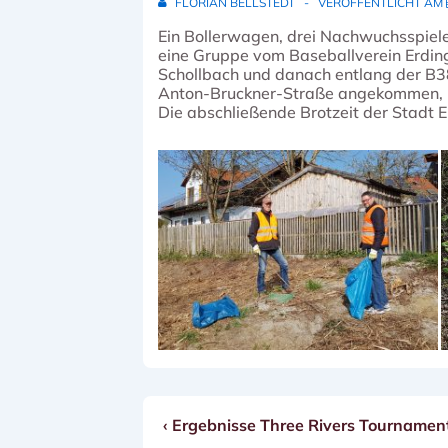
FLORIAN BELLSTEDT
VERÖFFENTLICHT AM
Ein Bollerwagen, drei Nachwuchsspiele
eine Gruppe vom Baseballverein Erding
Schollbach und danach entlang der B38
Anton-Bruckner-Straße angekommen, ha
Die abschließende Brotzeit der Stadt
Vorheriger
‹ Ergebnisse Three Rivers Tournamen
Beitragsnavigation
Beitrag