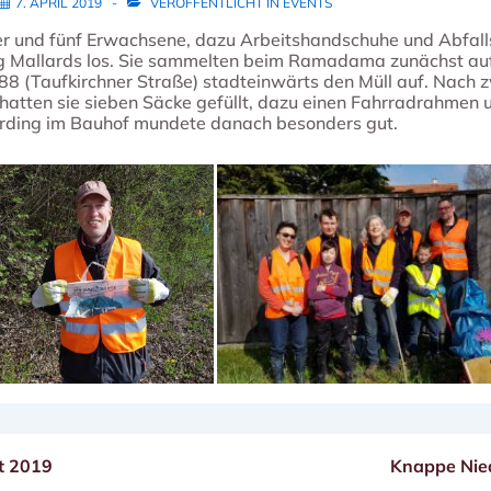
7. APRIL 2019
VERÖFFENTLICHT IN
EVENTS
r und fünf Erwachsene, dazu Arbeitshandschuhe und Abfalls
 Mallards los.
Sie sammelten beim Ramadama zunächst auf
8 (Taufkirchner Straße) stadteinwärts den Müll auf. Nach 
tten sie sieben Säcke gefüllt, dazu einen Fahrradrahmen 
 Erding im Bauhof mundete danach besonders gut.
Nächster
t 2019
Knappe Nied
Beitrag