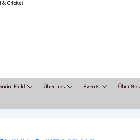
orial Field
Über uns
Events
Über Bas