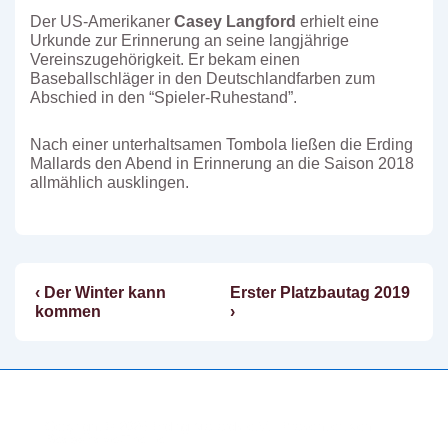
Der US-Amerikaner
Casey Langford
erhielt eine
Urkunde zur Erinnerung an seine langjährige
Vereinszugehörigkeit. Er bekam einen
Baseballschläger in den Deutschlandfarben zum
Abschied in den “Spieler-Ruhestand”.
Nach einer unterhaltsamen Tombola ließen die Erding
Mallards den Abend in Erinnerung an die Saison 2018
allmählich ausklingen.
Vorheriger
Nächster
‹ Der Winter kann
Erster Platzbautag 2019
Beitragsnavigation
Beitrag
Beitrag
kommen
›
ist
ist
Copyright © 2026
Erding Mallards e.V.
| Präsentiert von
Responsive-Theme