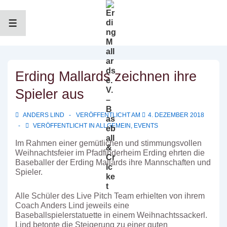
↓
Zum
Inhalt
MENÜ
Erding Mallards zeichnen ihre
Spieler aus
ANDERS LIND
VERÖFFENTLICHT AM
4. DEZEMBER 2018
VERÖFFENTLICHT IN
ALLGEMEIN
,
EVENTS
Im Rahmen einer gemütlichen und stimmungsvollen
Weihnachtsfeier im Pfadfinderheim Erding ehrten die
Baseballer der Erding Mallards ihre Mannschaften und
Spieler.
Alle Schüler des Live Pitch Team erhielten von ihrem
Coach Anders Lind jeweils eine
Baseballspielerstatuette in einem Weihnachtssackerl.
Lind betonte die Steigerung zu einer guten