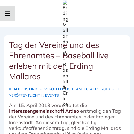
↓
Zum
Inhalt
MENÜ
Tag der Vereine und des
Ehrenamtes – Baseball live
erleben mit den Erding
Mallards
ANDERS LIND
VERÖFFENTLICHT AM
6. APRIL 2018
VERÖFFENTLICHT IN
EVENTS
Am 15. April 2018 veranstaltet die
Interessengemeinschaft Ardeo
erstmalig den Tag
der Vereine und des Ehrenamtes in der Erdinger
Innenstadt. An diesem Tag, gleichzeitig
verkaufsoffener Sonntag, sind die Erding Mallards
vor dem Drogeriemarkt Müller (neben der