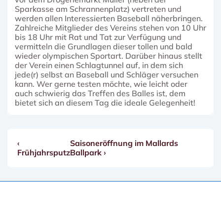
Sparkasse am Schrannenplatz) vertreten und
werden allen Interessierten Baseball näherbringen.
Zahlreiche Mitglieder des Vereins stehen von 10 Uhr
bis 18 Uhr mit Rat und Tat zur Verfügung und
vermitteln die Grundlagen dieser tollen und bald
wieder olympischen Sportart. Darüber hinaus stellt
der Verein einen Schlagtunnel auf, in dem sich
jede(r) selbst an Baseball und Schläger versuchen
kann. Wer gerne testen möchte, wie leicht oder
auch schwierig das Treffen des Balles ist, dem
bietet sich an diesem Tag die ideale Gelegenheit!
Vorheriger
Nächster
‹
Saisoneröffnung im Mallards
Beitragsnavigation
Beitrag
Beitrag
Frühjahrsputz
Ballpark ›
ist
ist
Copyright © 2026
Erding Mallards e.V.
| Präsentiert von
Responsive-Theme