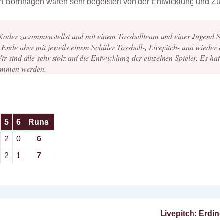
n Bornhagen waren sehr begeistert von der Entwicklung und Z
der zusammenstellst und mit einem Tossballteam und einer Jugend SG 
 Ende aber mit jeweils einem Schüler Tossball-, Livepitch- und wiede
ir sind alle sehr stolz auf die Entwicklung der einzelnen Spieler. Es hat
nommen werden.
5
6
Runs
2
0
6
2
1
7
Nächster
Livepitch: Erdi
n