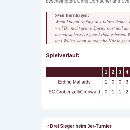
bescheinigten. Chris Dornacher und Sve
Sven Bornhagen:
Wenn Du am Anfang des Jahres deinen Ka
weil Du nicht genug Spieler hast und am
beendest, hast Du gute Arbeit geleistet. W
und Willen, kann so manche Hürde ge
Spielverlauf:
1
2
3
4
Erding Mallards
1
0
0
3
SG Gröbenzell/Grünwald
0
1
1
2
Vorheriger
‹ Drei Sieger beim 3er-Turnier
Beitragsnavigatio