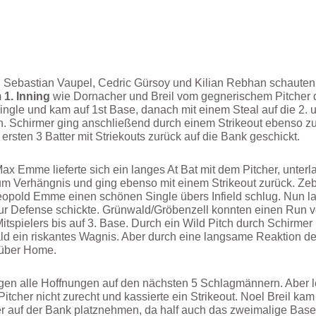
, Sebastian Vaupel, Cedric Gürsoy und Kilian Rebhan schauten
m
1. Inning
wie Dornacher und Breil vom gegnerischem Pitcher di
gle und kam auf 1st Base, danach mit einem Steal auf die 2. u
. Schirmer ging anschließend durch einem Strikeout ebenso zur
ersten 3 Batter mit Striekouts zurück auf die Bank geschickt.
x Emme lieferte sich ein langes At Bat mit dem Pitcher, unterl
um Verhängnis und ging ebenso mit einem Strikeout zurück. Ze
Leopold Emme einen schönen Single übers Infield schlug. Nun la
 zur Defense schickte. Grünwald/Gröbenzell konnten einen Run
 Mitspielers bis auf 3. Base. Durch ein Wild Pitch durch Schirm
d ein riskantes Wagnis. Aber durch eine langsame Reaktion de
 über Home.
agen alle Hoffnungen auf den nächsten 5 Schlagmännern. Aber l
tcher nicht zurecht und kassierte ein Strikeout. Noel Breil ka
 auf der Bank platznehmen, da half auch das zweimalige Bases