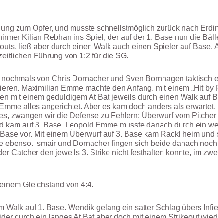
egung zum Opfer, und musste schnellstmöglich zurück nach Erdi
rmer Kilian Rebhan ins Spiel, der auf der 1. Base nun die Bälle
kouts, ließ aber durch einen Walk auch einen Spieler auf Base.
eitlichen Führung von 1:2 für die SG.
 nochmals von Chris Dornacher und Sven Bornhagen taktisch ei
gieren. Maximilian Emme machte den Anfang, mit einem „Hit by P
ten mit einem geduldigem At Bat jeweils durch einen Walk auf 
 Emme alles angerichtet. Aber es kam doch anders als erwartet
es, zwangen wir die Defense zu Fehlern: Überwurf vom Pitche
nd kam auf 3. Base. Leopold Emme musste danach durch ein weit
 Base vor. Mit einem Überwurf auf 3. Base kam Rackl heim und s
te ebenso. Ismair und Dornacher fingen sich beide danach noch 
r Catcher den jeweils 3. Strike nicht festhalten konnte, im zwe
einem Gleichstand von 4:4.
m Walk auf 1. Base. Wendik gelang ein satter Schlag übers Infie
ider durch ein langes At Bat aber doch mit einem Strikeout wied