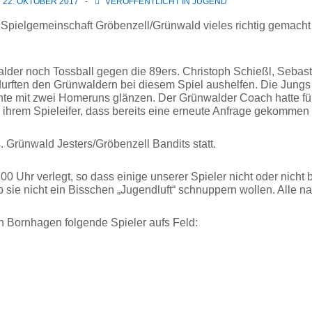
22. OKTOBER 2017
VERÖFFENTLICHT IN
JUGEND
Spielgemeinschaft Gröbenzell/Grünwald vieles richtig gemacht
lder noch Tossball gegen die 89ers. Christoph Schießl, Sebast
rften den Grünwaldern bei diesem Spiel aushelfen. Die Jungs
nte mit zwei Homeruns glänzen. Der Grünwalder Coach hatte für
 ihrem Spieleifer, dass bereits eine erneute Anfrage gekommen i
 Grünwald Jesters/Gröbenzell Bandits statt.
.00 Uhr verlegt, so dass einige unserer Spieler nicht oder nich
ob sie nicht ein Bisschen „Jugendluft“ schnuppern wollen. Alle 
n Bornhagen folgende Spieler aufs Feld: