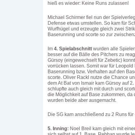
hieß es wieder: Keine Runs zulassen!
Michael Schirmer fiel nun der Spielverl
Defense etwas umstellen. So kam für Schi
Wurfhügel und erzeugte gleich zwei Stri
Baserunning und scorte so zur zwischenz
Im
4. Spielabschnitt
wurden alle Spieler
besser auf die Bälle des Pitchers zu rea
Gürsoy (eingewechselt für Zebetic) konn
vorrücken lassen. Somit war für Leopold
Baserunning bzw. Verhalten auf den Bas
scorte. Oliver Rackl nutze die Chance u
dem At Bat von Ismair kam Gürsoy auf 2.
schlupfte auch gleich mit durch und scor
die Möglichkeit auf Base zukommen, da de
wurden beide aber ausgemacht.
Die SG kam anschließend zu 2 Runs für 
5. Inning:
Noel Breil kam gleich mit eine
sich selbst auf 1. Base. Rebhan wurde le