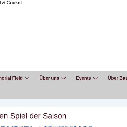
orial Field
Über uns
Events
Über Bas
ten Spiel der Saison