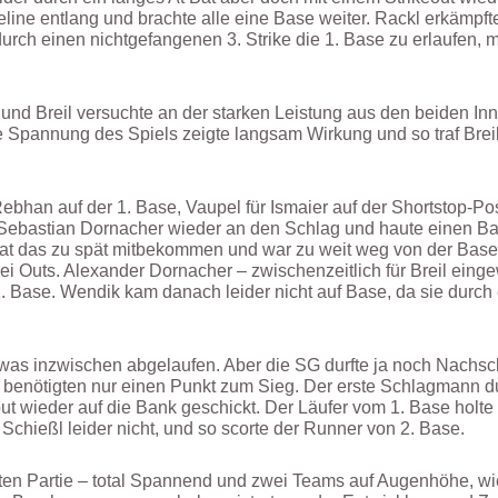
ine entlang und brachte alle eine Base weiter. Rackl erkämpfte
rch einen nichtgefangenen 3. Strike die 1. Base zu erlaufen, m
 und Breil versuchte an der starken Leistung aus den beiden I
Spannung des Spiels zeigte langsam Wirkung und so traf Breil
ebhan auf der 1. Base, Vaupel für Ismaier auf der Shortstop-Pos
ebastian Dornacher wieder an den Schlag und haute einen Ball 
hat das zu spät mitbekommen und war zu weit weg von der Base.
ei Outs. Alexander Dornacher – zwischenzeitlich für Breil eing
2. Base. Wendik kam danach leider nicht auf Base, da sie durch
it was inzwischen abgelaufen. Aber die SG durfte ja noch Nachs
benötigten nur einen Punkt zum Sieg. Der erste Schlagmann dur
ut wieder auf die Bank geschickt. Der Läufer vom 1. Base holte 
 Schießl leider nicht, und so scorte der Runner von 2. Base.
en Partie – total Spannend und zwei Teams auf Augenhöhe, wi