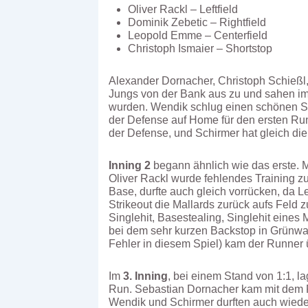
Oliver Rackl – Leftfield
Dominik Zebetic – Rightfield
Leopold Emme – Centerfield
Christoph Ismaier – Shortstop
Alexander Dornacher, Christoph Schießl
Jungs von der Bank aus zu und sahen i
wurden. Wendik schlug einen schönen Sin
der Defense auf Home für den ersten Run
der Defense, und Schirmer hat gleich die 
Inning 2
begann ähnlich wie das erste. Ma
Oliver Rackl wurde fehlendes Training z
Base, durfte auch gleich vorrücken, da 
Strikeout die Mallards zurück aufs Feld
Singlehit, Basestealing, Singlehit eines
bei dem sehr kurzen Backstop in Grünwal
Fehler in diesem Spiel) kam der Runner
Im
3. Inning
, bei einem Stand von 1:1, l
Run. Sebastian Dornacher kam mit dem Pi
Wendik und Schirmer durften auch wieder