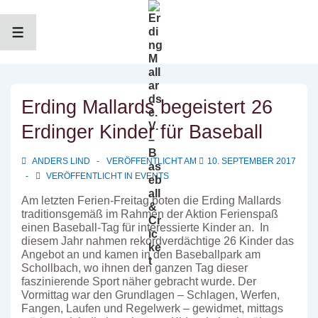
↓
Zum
Inhalt
MENÜ
Erding Mallards begeistert 26
Erdinger Kinder für Baseball
ANDERS LIND
VERÖFFENTLICHT AM
10. SEPTEMBER 2017
VERÖFFENTLICHT IN
EVENTS
Am letzten Ferien-Freitag boten die Erding Mallards
traditionsgemäß im Rahmen der Aktion Ferienspaß
einen Baseball-Tag für interessierte Kinder an.
In
diesem Jahr nahmen rekordverdächtige 26 Kinder das
Angebot an und kamen in den Baseballpark am
Schollbach, wo ihnen den ganzen Tag dieser
faszinierende Sport näher gebracht wurde. Der
Vormittag war den Grundlagen – Schlagen, Werfen,
Fangen, Laufen und Regelwerk – gewidmet, mittags