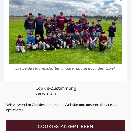
Die beiden Mannschaften in guter Laune nach dem Spiel.
Cookie-Zustimmung
verwalten
Vorheriger
Nächster
‹ Erfolgreicher
Jugend gewinnt zweimal auf
Beitragsnavigation
Wir verwenden Cookies, um unsere Website und unseren Service zu
Beitrag
Beitrag
Start der Coach
dem Feld – verliert jedoch ein
optimieren.
ist
ist
Pitch-Mannschaft
Spiel am grünen Tisch ›
COOKIES AKZEPTIEREN