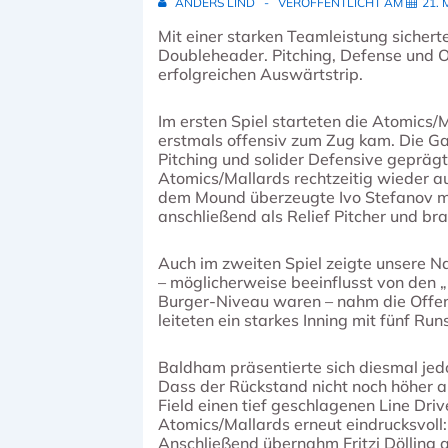
ANDERS LIND
VERÖFFENTLICHT AM
21. 
Mit einer starken Teamleistung sicher
Doubleheader. Pitching, Defense und 
erfolgreichen Auswärtstrip.
Im ersten Spiel starteten die Atomics/
erstmals offensiv zum Zug kam. Die Ga
Pitching und solider Defensive geprägt
Atomics/Mallards rechtzeitig wieder au
dem Mound überzeugte Ivo Stefanov mit 
anschließend als Relief Pitcher und bra
Auch im zweiten Spiel zeigte unsere N
– möglicherweise beeinflusst von den 
Burger-Niveau waren – nahm die Offensi
leiteten ein starkes Inning mit fünf Runs
Baldham präsentierte sich diesmal jedo
Dass der Rückstand nicht noch höher au
Field einen tief geschlagenen Line Dri
Atomics/Mallards erneut eindrucksvoll
Anschließend übernahm Fritzi Dölling