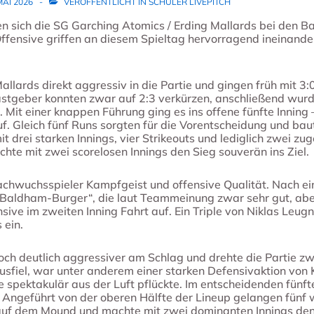
MAI 2026
VERÖFFENTLICHT IN
SCHÜLER LIVEPITCH
ten sich die SG Garching Atomics / Erding Mallards bei den 
Offensive griffen an diesem Spieltag hervorragend ineinan
Mallards direkt aggressiv in die Partie und gingen früh mit 
stgeber konnten zwar auf 2:3 verkürzen, anschließend wurd
. Mit einer knappen Führung ging es ins offene fünfte Inning
f. Gleich fünf Runs sorgten für die Vorentscheidung und bau
drei starken Innings, vier Strikeouts und lediglich zwei zu
chte mit zwei scorelosen Innings den Sieg souverän ins Ziel.
achwuchsspieler Kampfgeist und offensive Qualität. Nach e
„Baldham-Burger“, die laut Teammeinung zwar sehr gut, abe
ve im zweiten Inning Fahrt auf. Ein Triple von Niklas Leugn
 ein.
ch deutlich aggressiver am Schlag und drehte die Partie zwi
sfiel, war unter anderem einer starken Defensivaktion von K
ve spektakulär aus der Luft pflückte. Im entscheidenden fünf
: Angeführt von der oberen Hälfte der Lineup gelangen fünf 
 auf dem Mound und machte mit zwei dominanten Innings den