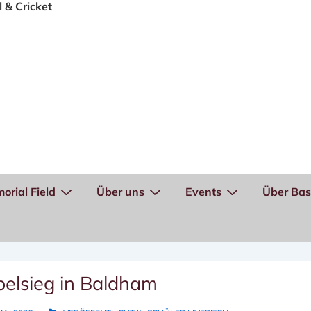
orial Field
Über uns
Events
Über Bas
pelsieg in Baldham