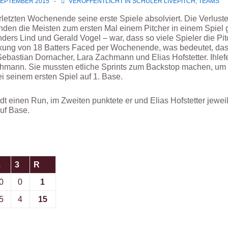
SEPTEMBER 2015
VERÖFFENTLICHT IN
SCHÜLER LIVEPITCH
,
TEAMS
letzten Wochenende seine erste Spiele absolviert.
Die Verlust
anden die Meisten zum ersten Mal einem Pitcher in einem Spiel 
ders Lind und Gerald Vogel – war, dass so viele Spieler die Pi
nkung von 18 Batters Faced per Wochenende, was bedeutet, dass
t, Sebastian Dornacher, Lara Zachmann und Elias Hofstetter. Ihlef
mann. Sie mussten etliche Sprints zum Backstop machen, um Bä
seinem ersten Spiel auf 1. Base.
eldt einen Run, im Zweiten punktete er und Elias Hofstetter je
uf Base.
2
3
R
0
0
1
5
4
15