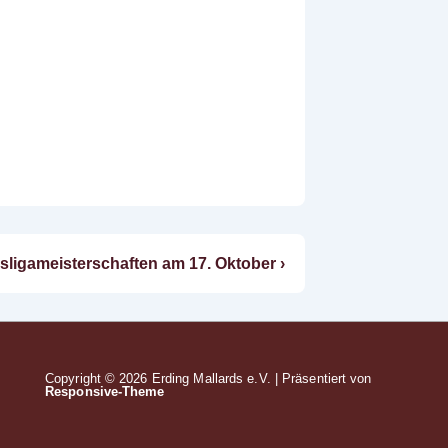
ter
sligameisterschaften am 17. Oktober ›
g
Copyright © 2026
Erding Mallards e.V.
| Präsentiert von
Responsive-Theme