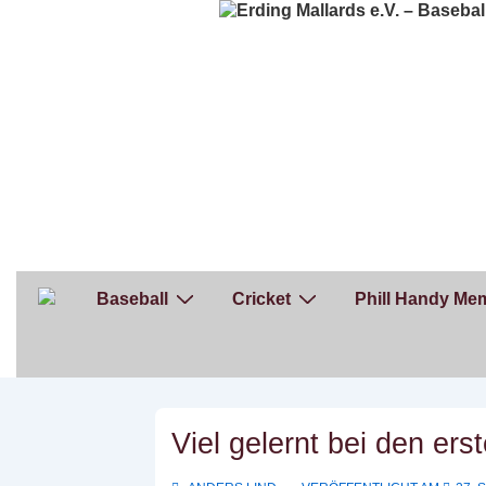
↓
Zum
Inhalt
Hauptnavigation
Baseball
Cricket
Phill Handy Mem
Viel gelernt bei den ers