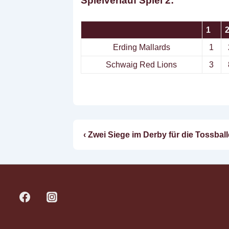
Spielverlauf Spiel 2:
1
Erding Mallards
1
Schwaig Red Lions
3
Vorheriger
‹ Zwei Siege im Derby für die Tossball
Beitragsnavigatio
Beitrag
ist