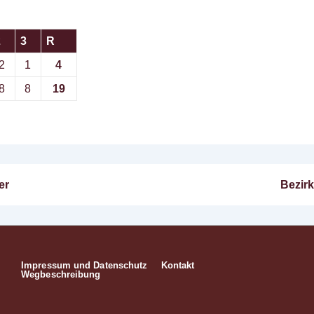
2
3
R
2
1
4
8
8
19
Nächs
er
Bezirk
n
Beitra
ist
Impressum und Datenschutz
Kontakt
Footer-
Wegbeschreibung
Menü