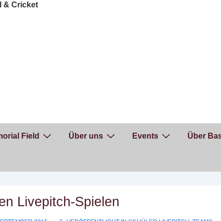
orial Field
Über uns
Events
Über Bas
ten Livepitch-Spielen