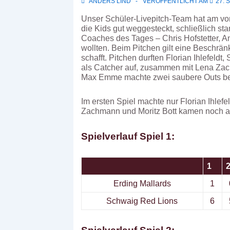
ANDERS LIND
VERÖFFENTLICHT AM
27. 
Unser Schüler-Livepitch-Team hat am vor
die Kids gut weggesteckt, schließlich st
Coaches des Tages – Chris Hofstetter, An
wollten. Beim Pitchen gilt eine Beschrä
schafft. Pitchen durften Florian Ihlefeld
als Catcher auf, zusammen mit Lena Zach
Max Emme machte zwei saubere Outs bei 
Im ersten Spiel machte nur Florian Ihlef
Zachmann und Moritz Bott kamen noch a
Spielverlauf Spiel 1:
1
Erding Mallards
1
Schwaig Red Lions
6