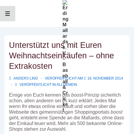
↓
Zum
Inhalt
MENÜ
Unterstützt uns mit Euren
Weihnachtseinkäufen – ohne
Extrakosten
ANDERS LIND
VERÖFFENTLICHT AM
18. NOVEMBER 2014
VERÖFFENTLICHT IN
ALLGEMEIN
Einige von Euch kennen das
boost
-Prinzip sicherlich
schon, allen anderen sei es kurz erklärt: Jedes Mal
wenn Ihr etwas online einkauft und vorher über die
Webseite des gemeinnützigen Shoppingportals
boost
geht, entsteht eine Spende an die Mallards, ohne dass
der Einkauf teuer wird.
Mehr als 500 bekannte Online-
Shops stehen zur Auswahl.