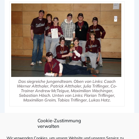
Das siegreiche Jungendteam. Oben von Links: Coach
Werner Altthaler, Patrick Altthaler, Julia Triflinger, Co-
Trainer Andrew McTeigue, Maximilian Wachinger,
Sebastian Hösch. Unten von Links: Florian Triflinger,
Maximilian Greim, Tobias Triflinger, Lukas Hotz.
Cookie-Zustimmung
verwalten
Vorheriger
Nächster
‹ Frühjahrstradition in
Mallards Livepitcher
Beitragsnavigation
Wir verwenden Cookies, um unsere Website und unseren Service zu