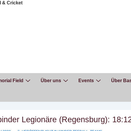
orial Field
Über uns
Events
Über Bas
binder Legionäre (Regensburg): 18:1