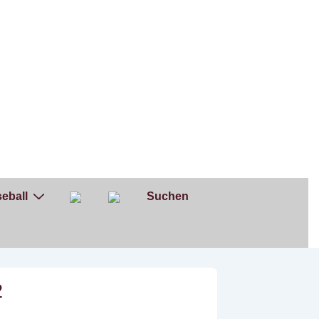
eball
Suchen
2