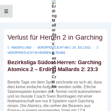
↓
Zum
Inhalt
MENÜ
Verlust für Herren 2 in Garching
ANDERS LIND
VERÖFFENTLICHT AM
20. JULI 2011
VERÖFFENTLICHT IN
HERREN 2
,
TEAMS
Bezirksliga Südost Herren: Garching
Atomics 2 – Erding Mallards 2: 23:3
Bereits Tage vor dem Spiel zeichnete es sich ab, dass
dies keine einfache Aufgabe werden sollte. Etliche
Stammspieler konnten den Termin nicht wahrnehmen
und so musste Coach Sven Bornhagen mit einer
Notmannschaft von nur 8 Spielern nach Garching
reisen. Die Atomics, die vorher die Beavers aus
Passau in einem spannenden Spiel mit 12:9