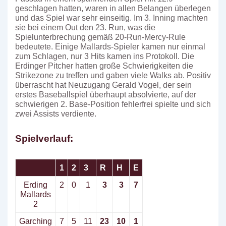
geschlagen hatten, waren in allen Belangen überlegen
und das Spiel war sehr einseitig. Im 3. Inning machten
sie bei einem Out den 23. Run, was die
Spielunterbrechung gemäß 20-Run-Mercy-Rule
bedeutete. Einige Mallards-Spieler kamen nur einmal
zum Schlagen, nur 3 Hits kamen ins Protokoll. Die
Erdinger Pitcher hatten große Schwierigkeiten die
Strikezone zu treffen und gaben viele Walks ab. Positiv
überrascht hat Neuzugang Gerald Vogel, der sein
erstes Baseballspiel überhaupt absolvierte, auf der
schwierigen 2. Base-Position fehlerfrei spielte und sich
zwei Assists verdiente.
Spielverlauf:
1
2
3
R
H
E
Erding
2
0
1
3
3
7
Mallards
2
Garching
7
5
11
23
10
1