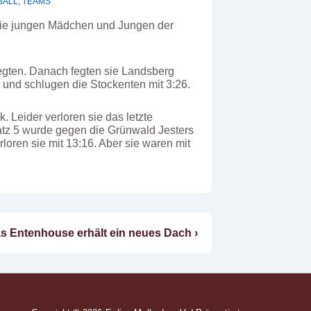
BALL
,
TEAMS
 Die jungen Mädchen und Jungen der
egten. Danach fegten sie Landsberg
und schlugen die Stockenten mit 3:26.
. Leider verloren sie das letzte
atz 5 wurde gegen die Grünwald Jesters
oren sie mit 13:16. Aber sie waren mit
chster
s Entenhouse erhält ein neues Dach ›
itrag