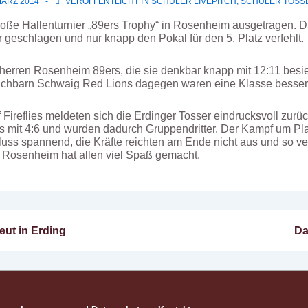
MÄRZ 2014
VERÖFFENTLICHT IN
SCHÜLER LIVEPITCH
,
SCHÜLER TOSS
große Hallenturnier „89ers Trophy“ in Rosenheim ausgetragen.
geschlagen und nur knapp den Pokal für den 5. Platz verfehlt.
sherren Rosenheim 89ers, die sie denkbar knapp mit 12:11 besi
Nachbarn Schwaig Red Lions dagegen waren eine Klasse besser 
Fireflies meldeten sich die Erdinger Tosser eindrucksvoll zurück
s mit 4:6 und wurden dadurch Gruppendritter. Der Kampf um Pl
ss spannend, die Kräfte reichten am Ende nicht aus und so verl
in Rosenheim hat allen viel Spaß gemacht.
Nä
eut in Erding
Da
n
Be
ist