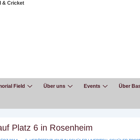
orial Field
Über uns
Events
Über Bas
auf Platz 6 in Rosenheim