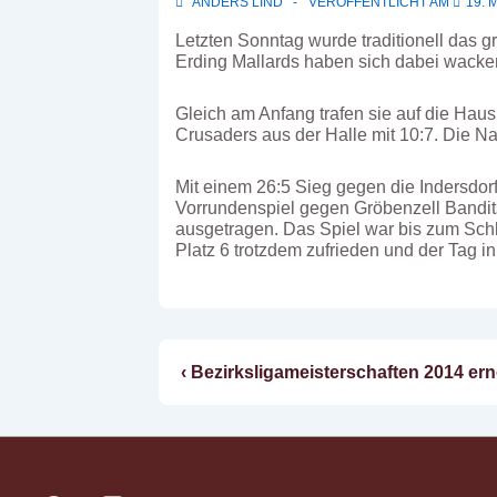
ANDERS LIND
VERÖFFENTLICHT AM
19. 
Letzten Sonntag wurde traditionell das 
Erding Mallards haben sich dabei wacker 
Gleich am Anfang trafen sie auf die Hau
Crusaders aus der Halle mit 10:7. Die 
Mit einem 26:5 Sieg gegen die Indersdorf 
Vorrundenspiel gegen Gröbenzell Bandit
ausgetragen. Das Spiel war bis zum Schlu
Platz 6 trotzdem zufrieden und der Tag 
Vorheriger
‹ Bezirksligameisterschaften 2014 ern
Beitragsnavigatio
Beitrag
ist