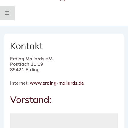
↓
Zum
Inhalt
MENÜ
Kontakt
Erding Mallards e.V.
Postfach 11 19
85421 Erding
Internet:
www.erding-mallards.de
Vorstand: