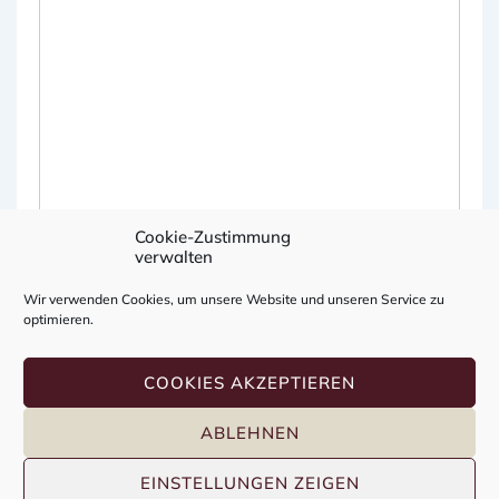
Cookie-Zustimmung
verwalten
Wir verwenden Cookies, um unsere Website und unseren Service zu
optimieren.
A
l
COOKIES AKZEPTIEREN
t
e
ABLEHNEN
r
n
Copyright © 2026
Erding Mallards e.V.
| Präsentiert von
Responsive-Theme
a
EINSTELLUNGEN ZEIGEN